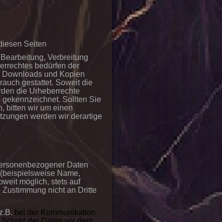
 diesen Seiten
 Bearbeitung, Verbreitung
errechtes bedürfen der
rs. Downloads und Kopien
rauch gestattet. Soweit die
erden die Urheberrechte
e gekennzeichnet. Sollten Sie
 bitten wir um einen
zungen werden wir derartige
 personenbezogener Daten
 (beispielsweise Name,
weit möglich, stets auf
e Zustimmung nicht an Dritte
(z.B.
bei der Kommunikation
r Schutz der Daten vor dem