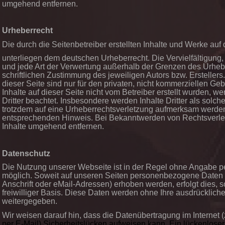
umgehend entfernen.
Urheberrecht
Die durch die Seitenbetreiber erstellten Inhalte und Werke auf
unterliegen dem deutschen Urheberrecht. Die Vervielfältigung,
und jede Art der Verwertung außerhalb der Grenzen des Urheb
schriftlichen Zustimmung des jeweiligen Autors bzw. Erstelle
dieser Seite sind nur für den privaten, nicht kommerziellen Geb
Inhalte auf dieser Seite nicht vom Betreiber erstellt wurden, w
Dritter beachtet. Insbesondere werden Inhalte Dritter als solch
trotzdem auf eine Urheberrechtsverletzung aufmerksam werden,
entsprechenden Hinweis. Bei Bekanntwerden von Rechtsverlet
Inhalte umgehend entfernen.
Datenschutz
Die Nutzung unserer Webseite ist in der Regel ohne Angabe
möglich. Soweit auf unseren Seiten personenbezogene Daten
Anschrift oder eMail-Adressen) erhoben werden, erfolgt dies, so
freiwilliger Basis. Diese Daten werden ohne Ihre ausdrücklich
weitergegeben.
Wir weisen darauf hin, dass die Datenübertragung im Internet 
per E-Mail) Sicherheitslücken aufweisen kann. Ein lückenlose