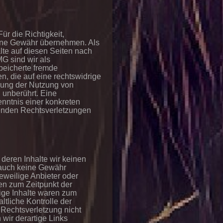
Für die Richtigkeit,
keine Gewähr übernehmen. Als
lte auf diesen Seiten nach
G sind wir als
speicherte fremde
, die auf eine rechtswidrige
rrung der Nutzung von
 unberührt. Eine
enntnis einer konkreten
enden Rechtsverletzungen
 deren Inhalte wir keinen
 auch keine Gewähr
jeweilige Anbieter oder
den zum Zeitpunkt der
ige Inhalte waren zum
ltliche Kontrolle der
 Rechtsverletzung nicht
wir derartige Links