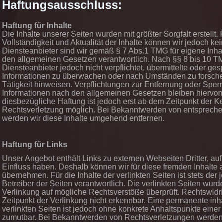
Haftungsausschluss:
Haftung für Inhalte
Die Inhalte unserer Seiten wurden mit größter Sorgfalt erstellt. 
Vollständigkeit und Aktualität der Inhalte können wir jedoch 
Diensteanbieter sind wir gemäß § 7 Abs.1 TMG für eigene Inha
den allgemeinen Gesetzen verantwortlich. Nach §§ 8 bis 10 TM
Diensteanbieter jedoch nicht verpflichtet, übermittelte oder ge
Informationen zu überwachen oder nach Umständen zu forschen
Tätigkeit hinweisen. Verpflichtungen zur Entfernung oder Spe
Informationen nach den allgemeinen Gesetzen bleiben hiervon
diesbezügliche Haftung ist jedoch erst ab dem Zeitpunkt der K
Rechtsverletzung möglich. Bei Bekanntwerden von entsprech
werden wir diese Inhalte umgehend entfernen.
Haftung für Links
Unser Angebot enthält Links zu externen Webseiten Dritter, auf
Einfluss haben. Deshalb können wir für diese fremden Inhalte
übernehmen. Für die Inhalte der verlinkten Seiten ist stets der 
Betreiber der Seiten verantwortlich. Die verlinkten Seiten wur
Verlinkung auf mögliche Rechtsverstöße überprüft. Rechtswidr
Zeitpunkt der Verlinkung nicht erkennbar. Eine permanente inha
verlinkten Seiten ist jedoch ohne konkrete Anhaltspunkte einer
zumutbar. Bei Bekanntwerden von Rechtsverletzungen werden 