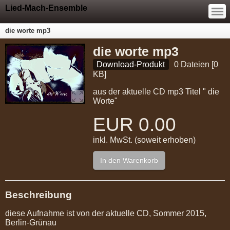
—
Lied-Mach-Ensemble
—
—
die worte mp3
die worte mp3
Download-Produkt
0 Dateien [0
KB]
aus der aktuelle CD mp3 Titel " die
Worte"
EUR
0.00
inkl. MwSt. (soweit erhoben)
In den Warenkorb
Beschreibung
diese Aufnahme ist von der aktuelle CD, Sommer 2015,
Berlin-Grünau