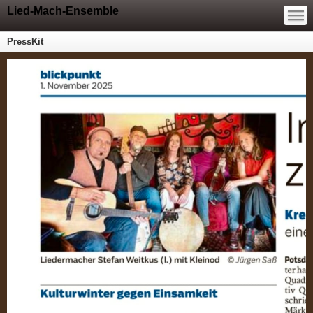
—
Lied-Mach-Ensemble
—
—
PressKit